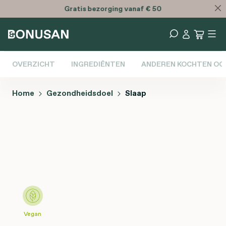
Gratis
bezorging vanaf € 50
OVERZICHT
INGREDIËNTEN
ANDEREN KOCHTEN OO
Home
Gezondheidsdoel
Slaap
Afbeeldingengalerij overslaan
Vegan