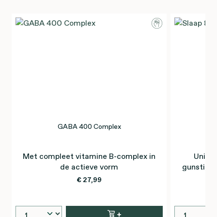
GABA 400 Complex
Met compleet vitamine B-complex in
Unieke
de actieve vorm
gunstige 
door de
€ 27,99
+