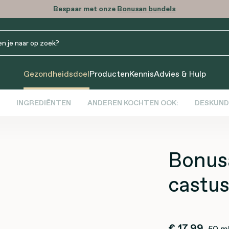
Bespaar met onze
Bonusan bundels
Gezondheidsdoel
Producten
Kennis
Advies & Hulp
INGREDIËNTEN
ANDEREN KOCHTEN OOK:
DESKUND
Bonus
castus
€ 17,99
50 m