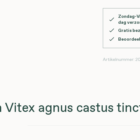
Zondag-Vr
dag verz
Gratis be
Beoordeel
Artikelnummer:
20
Vitex agnus castus tinc