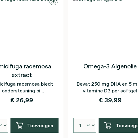
micifuga racemosa
Omega-3 Algenolie
extract
icifuga racemosa biedt
Bevat 250 mg DHA en 5 m
ondersteuning bij
vitamine D3 per softgel
rgangsverschijnselen*
€ 26,99
€ 39,99
Toevoegen
Toevoeg