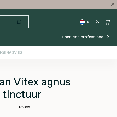
NL
Ik ben een professional
IGENADVIES
an Vitex agnus
 tinctuur
l