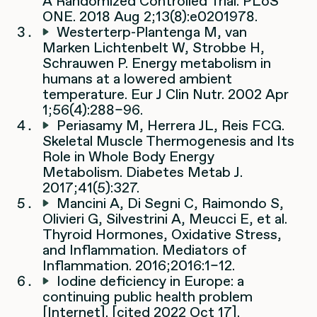
A Randomized Controlled Trial. PLoS
ONE. 2018 Aug 2;13(8):e0201978.
Westerterp-Plantenga M, van
Marken Lichtenbelt W, Strobbe H,
Schrauwen P. Energy metabolism in
humans at a lowered ambient
temperature. Eur J Clin Nutr. 2002 Apr
1;56(4):288–96.
Periasamy M, Herrera JL, Reis FCG.
Skeletal Muscle Thermogenesis and Its
Role in Whole Body Energy
Metabolism. Diabetes Metab J.
2017;41(5):327.
Mancini A, Di Segni C, Raimondo S,
Olivieri G, Silvestrini A, Meucci E, et al.
Thyroid Hormones, Oxidative Stress,
and Inflammation. Mediators of
Inflammation. 2016;2016:1–12.
Iodine deficiency in Europe: a
continuing public health problem
[Internet]. [cited 2022 Oct 17].