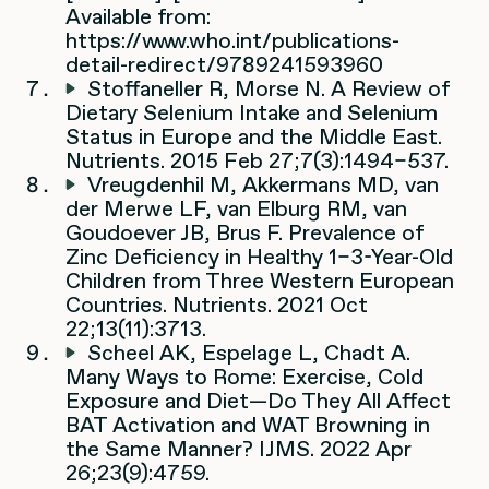
Available from:
https://www.who.int/publications-
detail-redirect/9789241593960
Stoffaneller R, Morse N. A Review of
Dietary Selenium Intake and Selenium
Status in Europe and the Middle East.
Nutrients. 2015 Feb 27;7(3):1494–537.
Vreugdenhil M, Akkermans MD, van
der Merwe LF, van Elburg RM, van
Goudoever JB, Brus F. Prevalence of
Zinc Deficiency in Healthy 1–3-Year-Old
Children from Three Western European
Countries. Nutrients. 2021 Oct
22;13(11):3713.
Scheel AK, Espelage L, Chadt A.
Many Ways to Rome: Exercise, Cold
Exposure and Diet—Do They All Affect
BAT Activation and WAT Browning in
the Same Manner? IJMS. 2022 Apr
26;23(9):4759.