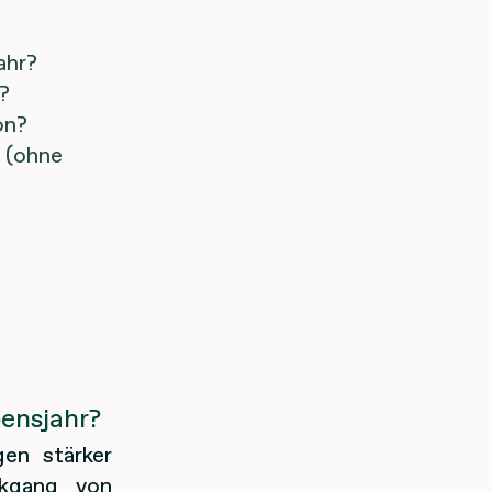
ahr?
?
on?
n (ohne
ensjahr?
en stärker
ckgang von