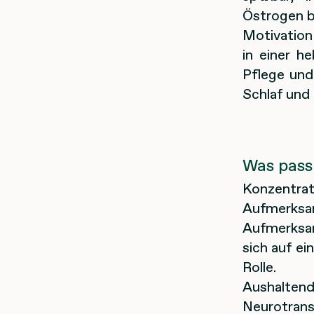
Östrogen b
Motivation
in einer h
Pflege und
Schlaf und 
Was pass
Konzentr
Aufmerks
Aufmerksam
sich auf ei
Rolle.
Aushalte
Neurotran