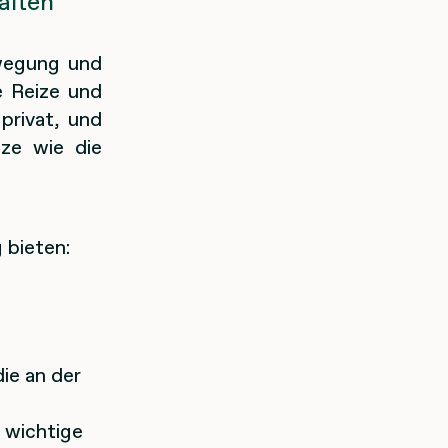
alten
ewegung und
e Reize und
privat, und
lze wie die
 bieten:
ie an der
e wichtige