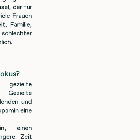
el, der für
iele Frauen
t, Familie,
 schlechter
lich.
Fokus?
 gezielte
 Gezielte
blenden und
Dopamin eine
in, einen
ngere Zeit