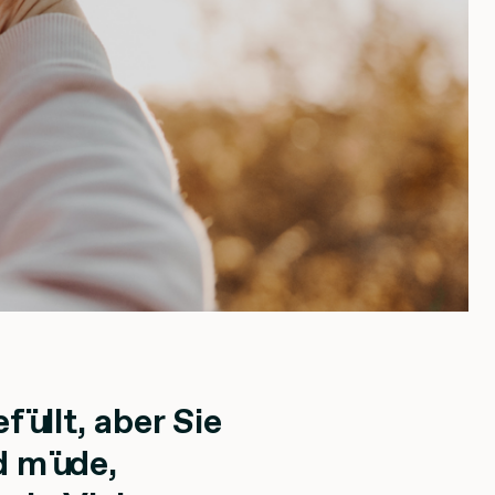
efüllt, aber Sie
nd müde,