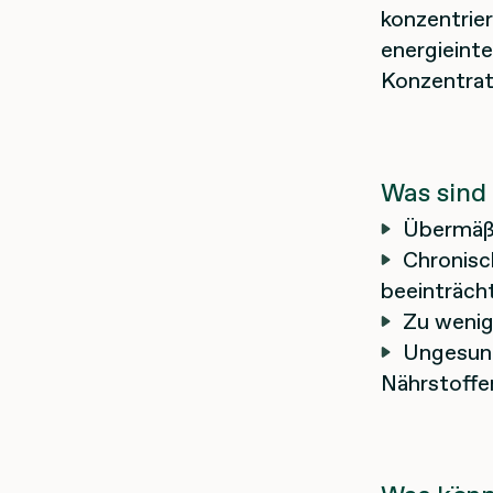
konzentr
energieint
Konzentrat
Was sind 
Übermäßi
Chronisc
beeinträch
Zu wenig
Ungesund
Nährstoffe