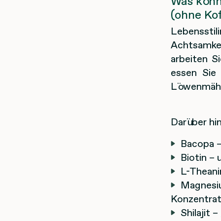
Was könn
(ohne Kof
Lebensstil
Achtsamkei
arbeiten S
essen Sie 
Löwenmäh
Darüber hi
Bacopa –
Biotin – 
L-Theanin
Magnesiu
Konzentrati
Shilajit 