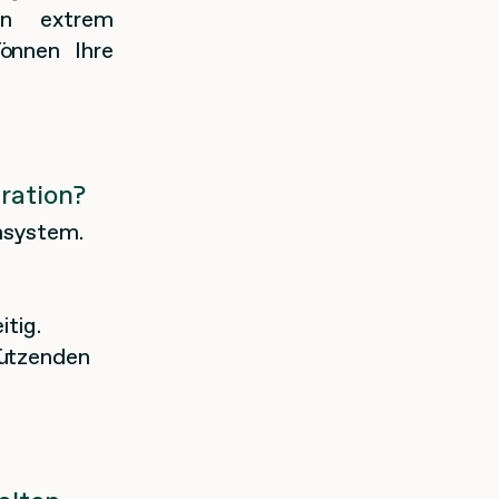
rn extrem
können Ihre
ration?
nsystem.
tig.
tützenden