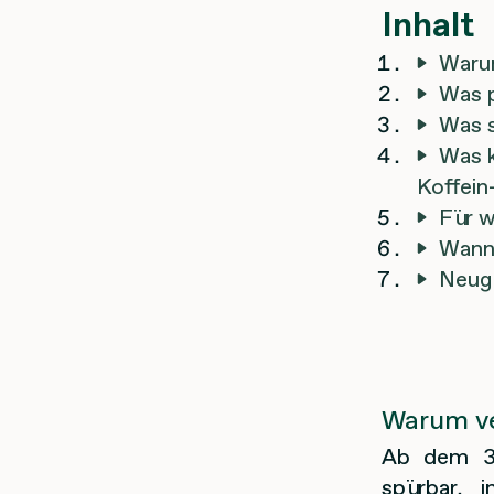
Inhalt
Warum
Was p
Was s
Was k
Koffein
Für w
Wann 
Neugi
Warum ve
Ab dem 35
spürbar, 