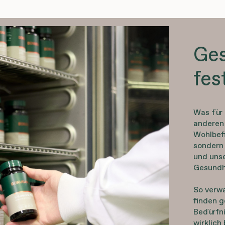
Ges
fes
Was für 
anderen
Wohlbefi
sondern 
und uns
Gesundh
So verw
finden g
Bedürfn
wirklich