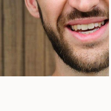
in Qualitätsprodukt,
ie Zusammensetzung
t sorgfältig
urchdacht. „Wenn ich
twas eingehender
esprechen will, kann
ch das Beratungsteam
ür Fachleute anrufen,
as gefällt mir sehr gut!
outer Steenhuisen,
steopath