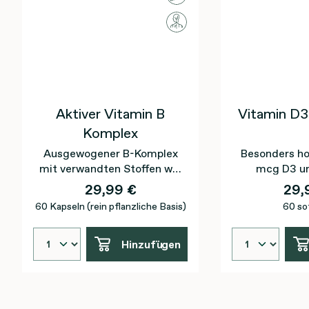
Aktiver Vitamin B
Vitamin D3
Komplex
Ausgewogener B-Komplex
Besonders ho
mit verwandten Stoffen wie
mcg D3 u
Cholin, Inosit und PABA für
K2VITAL® 
29,99 €
29,
eine optimale
Olivenö
60 Kapseln (rein pflanzliche Basis)
60 so
synergistische Funktion
Hinzufügen