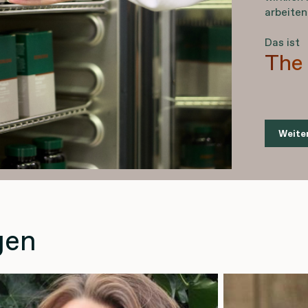
arbeite
Das ist
The 
Weite
gen
Mir gefällt, dass ich
F