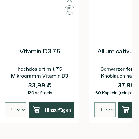
Vitamin D3 75
Allium sativum
hochdosiert mit 75
Schwarzer ferme
Mikrogramm Vitamin D3
Knoblauch hat e
Bioverfügbar
33,99 €
37,99 
120 softgels
60 Kapseln (rein pflan
Hinzufügen
H