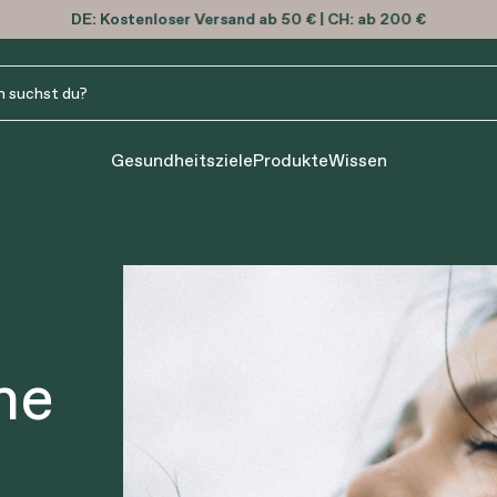
Spare mit den neuen
Bonusan-Paketen
Gesundheitsziele
Produkte
Wissen
he