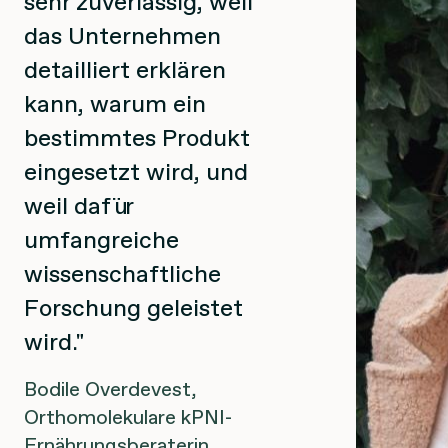
sehr zuverlässig, weil
Ich bin durc
das Unternehmen
Fortbildung 
detailliert erklären
Foundation 
kann, warum ein
Bonusan in 
bestimmtes Produkt
gekommen. 
eingesetzt wird, und
Augen steht
weil dafür
für Qualität,
umfangreiche
auch meinen
wissenschaftliche
anbieten kan
Forschung geleistet
Nino van der Ha
wird.
Holistischer &
Bodile Overdevest,
orthomolekular
Orthomolekulare kPNI-
Ernährungsberaterin