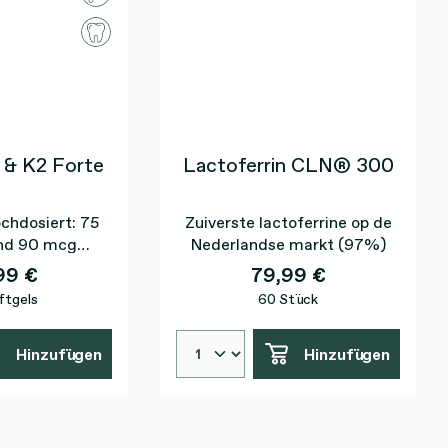
 & K2 Forte
Lactoferrin CLN® 300
chdosiert: 75
Zuiverste lactoferrine op de
nd 90 mcg
Nederlandse markt (97%)
in nativem
99 €
79,99 €
l extra
ftgels
60 Stück
Hinzufügen
Hinzufügen