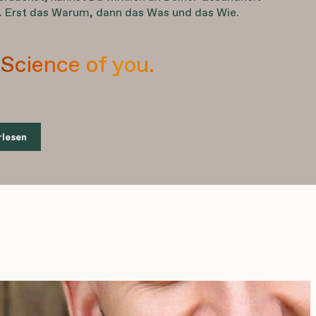
n. Erst das Warum, dann das Was und das Wie.
Science of you.
rlesen
ür mich ist Bonusan