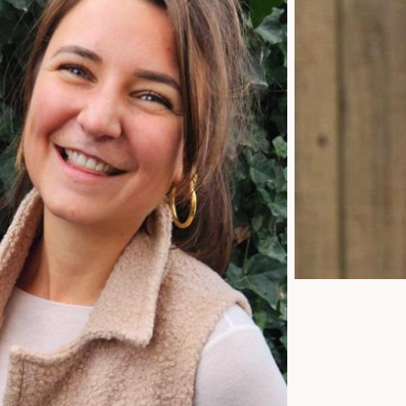
h die
meinen Kunden über
e
der Natura
den Bonusan-
d
mit
Bestellservice eine
is
Berührung
Empfehlung schicken
d
In meinen
kann. So können sie
e
 Bonusan
das Produkt direkt
b
 die ich
bestellen und
i
 Klienten
bekommen es am
f
n.
nächsten Tag geliefert.
d
ar,
Ilse Boonstra,
Hauttherapeutin &
W
er Therapeut
orthomolekulare
O
Therapeutin