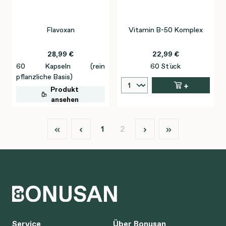
Flavoxan
Vitamin B-50 Komplex
28,99 €
22,99 €
60 Kapseln (rein
60 Stück
pflanzliche Basis)
+
Produkt
ansehen
Seite
Seite
1
2
Service
Über Bonusan