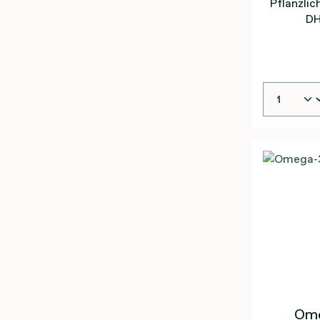
Pflanzli
DH
Ome