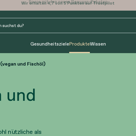
Wir erhalten 4,7 von 5 Punkten auf Trustpilot
Gesundheitsziele
Produkte
Wissen
vegan und Fischöl)
 und
l nützliche als