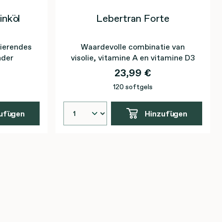
nköl
Lebertran Forte
sierendes
Waardevolle combinatie van
nder
visolie, vitamine A en vitamine D3
23,99 €
120 softgels
ufügen
Hinzufügen