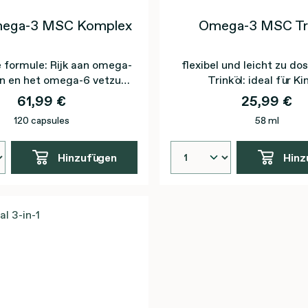
ega-3 MSC Komplex
Omega-3 MSC Tri
 formule: Rijk aan omega-
flexibel und leicht zu do
en en het omega-6 vetzuur
Trinköl: ideal für Ki
GLA
61,99 €
25,99 €
120 capsules
58 ml
Hinzufügen
Hinz