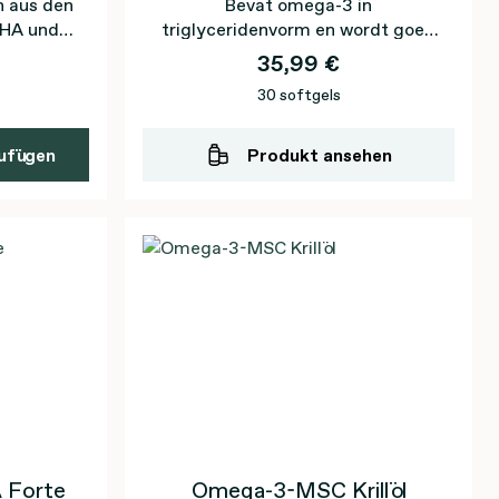
n aus den
Bevat omega-3 in
DHA und
triglyceridenvorm en wordt goed
min D3
opgenomen
35,99 €
30 softgels
ufügen
Produkt ansehen
 Forte
Omega-3-MSC Krillöl