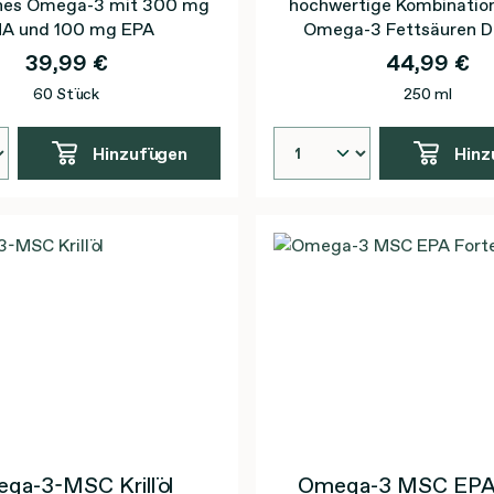
ches Omega-3 mit 300 mg
hochwertige Kombinatio
A und 100 mg EPA
Omega-3 Fettsäuren 
EPA, Cholin und Vita
39,99 €
44,99 €
60 Stück
250 ml
Hinzufügen
Hinz
ga-3-MSC Krillöl
Omega-3 MSC EPA