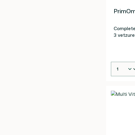
PrimOm
Complete
3 vetzur