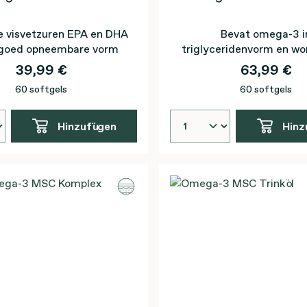
e visvetzuren EPA en DHA
Bevat omega-3 i
 goed opneembare vorm
triglyceridenvorm en wo
opgenomen
39,99 €
63,99 €
60 softgels
60 softgels
Hinzufügen
Hinz