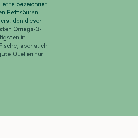
 Fette bezeichnet
en Fettsäuren
ers, den dieser
gsten Omega-3-
igsten in
ische, aber auch
ute Quellen für