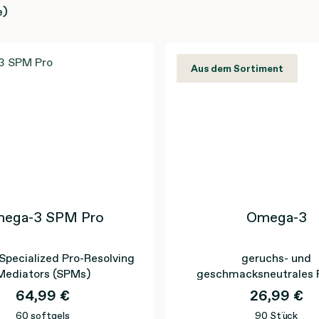
e)
Aus dem Sortiment
ega-3 SPM Pro
Omega-3
Specialized Pro-Resolving
geruchs- und
Mediators (SPMs)
geschmacksneutrales F
optimale Reinheit durch 
64,99 €
26,99 €
Filtrationsverfahr
60 softgels
90 Stück