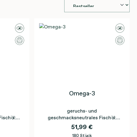
Omega-3
geruchs- und
ischöl:
geschmacksneutrales Fischöl:
modernste
optimale Reinheit durch modernste
51,99 €
en
Filtrationsverfahren
180 Stück