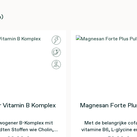
e)
r Vitamin B Komplex
Magnesan Forte Plus
ogener B-Komplex mit
Met de belangrijke cof
ten Stoffen wie Cholin,
vitamine B6, L-glycine e
nd PABA für eine optimale