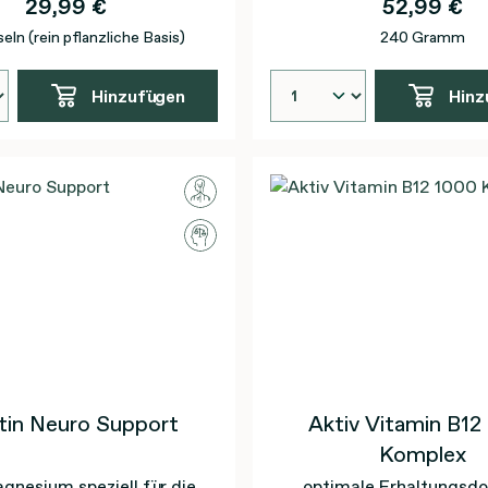
29,99 €
52,99 €
ergistische Funktion
eln (rein pflanzliche Basis)
240 Gramm
Hinzufügen
Hinz
tin Neuro Support
Aktiv Vitamin B12
Komplex
gnesium speziell für die
optimale Erhaltungsdo