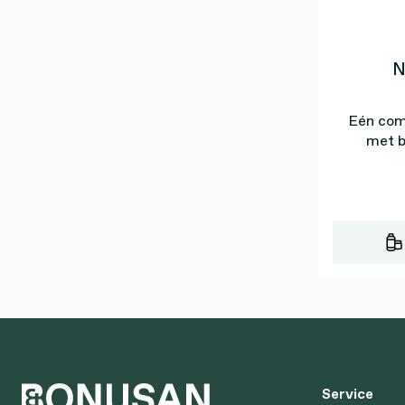
N
Eén com
met b
Service