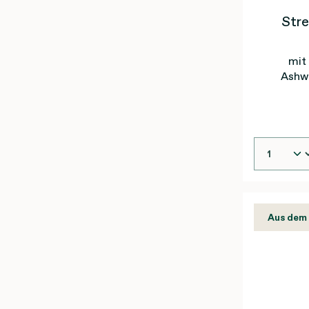
Stre
mit
Ashw
Magn
Aus dem