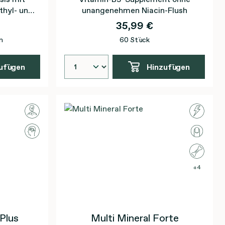
thyl- und
unangenehmen Niacin-Flush
n.
35,99 €
n
60 Stück
ufügen
Hinzufügen
4
Plus
Multi Mineral Forte