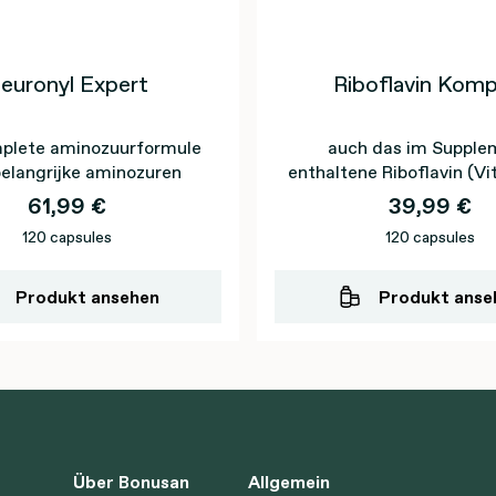
euronyl Expert
Riboflavin Komp
plete aminozuurformule
auch das im Supple
elangrijke aminozuren
enthaltene Riboflavin (V
und Magnesium trage
61,99 €
39,99 €
normalen Funktion
120 capsules
120 capsules
Nervensystems b
Produkt ansehen
Produkt anse
Über Bonusan
Allgemein