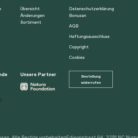
e
Übersicht
Datenschutzerklärung
Änderungen
Bonusan
Sortiment
AGB
Haftungsausschluss
n
Copyright
Cookies
nde
Unsere Partner
Bestellung
widerrufen
an. Alle Rechte vorbehalten
Edisonstraat 64, 3281 NC Num