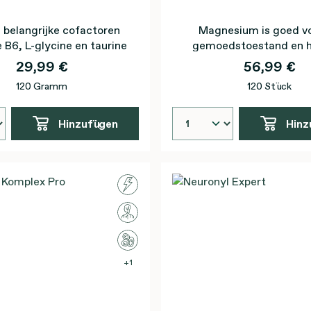
 belangrijke cofactoren
Magnesium is goed v
 B6, L-glycine en taurine
gemoedstoestand en he
vermoeidheid
29,99 €
56,99 €
120 Gramm
120 Stück
Hinzufügen
Hinz
1