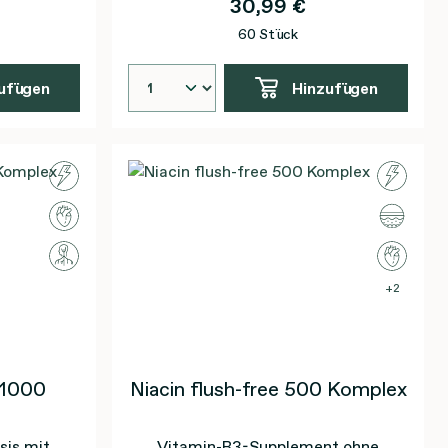
30,99 €
60 Stück
ufügen
Hinzufügen
2
 1000
Niacin flush-free 500 Komplex
sis mit
Vitamin-B3-Supplement ohne