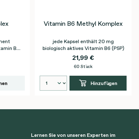
lex
Vitamin B6 Methyl Komplex
ment
jede Kapsel enthält 20 mg
itamin B2)
biologisch aktives Vitamin B6 (P5P)
n zur
21,99 €
 des
60 Stück
ei
hen
Hinzufügen
Lernen Sie von unseren Experten im