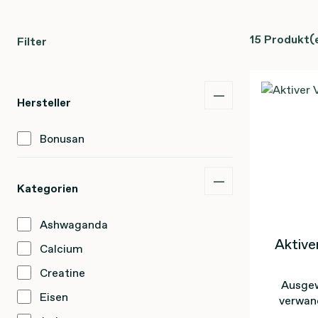
15 Produkt(
Filter
Hersteller
Bonusan
Kategorien
Ashwaganda
Aktive
Calcium
Creatine
Ausgew
Eisen
verwand
Inosit u