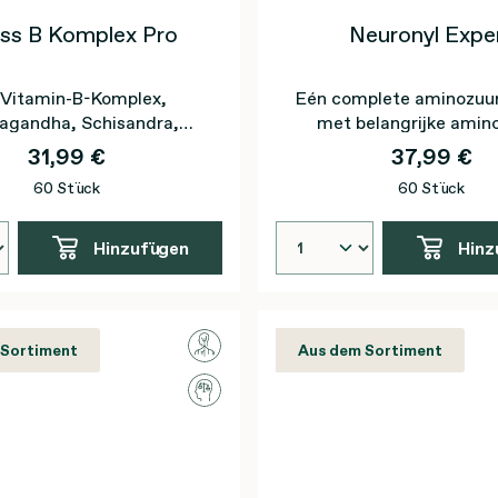
ss B Komplex Pro
Neuronyl Expe
 Vitamin-B-Komplex,
Eén complete aminozuu
agandha, Schisandra,
met belangrijke amin
esium und Vitamin C
31,99 €
37,99 €
60 Stück
60 Stück
Hinzufügen
Hinz
 Sortiment
Aus dem Sortiment