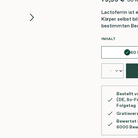
Lactoferrin ist 
Körper selbst bi
bestimmten Bed
AUSWÄHLE
INHALT
60 
Bestellt v
(DE, So-Fr
Folgetag
Gratisver
Bewertet m
6000 Bew