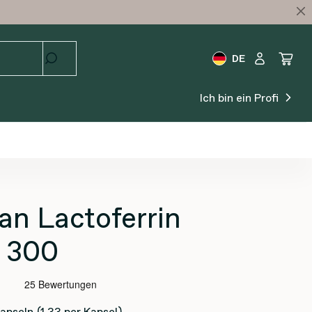
DE
Ich bin ein Profi
an Lactoferrin
 300
apseln
(1.33 per Kapsel)