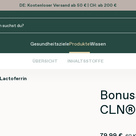
DE:
Kostenloser
Versand ab 50 € | CH: ab 200 €
Gesundheitsziele
Produkte
Wissen
ÜBERSICHT
INHALTSSTOFFE
Lactoferrin
Bonus
CLN®
79,99 €
60 K