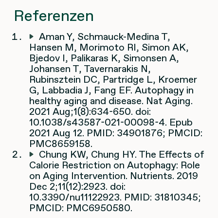
Referenzen
Aman Y, Schmauck-Medina T,
Hansen M, Morimoto RI, Simon AK,
Bjedov I, Palikaras K, Simonsen A,
Johansen T, Tavernarakis N,
Rubinsztein DC, Partridge L, Kroemer
G, Labbadia J, Fang EF. Autophagy in
healthy aging and disease. Nat Aging.
2021 Aug;1(8):634-650. doi:
10.1038/s43587-021-00098-4. Epub
2021 Aug 12. PMID: 34901876; PMCID:
PMC8659158.
Chung KW, Chung HY. The Effects of
Calorie Restriction on Autophagy: Role
on Aging Intervention. Nutrients. 2019
Dec 2;11(12):2923. doi:
10.3390/nu11122923. PMID: 31810345;
PMCID: PMC6950580.