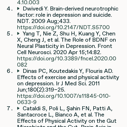
4.10.003
Dwivedi Y. Brain-derived neurotrophic
factor: role in depression and suicide.
NDT. 2009 Aug;433.
https://doi.org/10.2147/NDT.S5700
Yang T, Nie Z, Shu H, Kuang Y, Chen
X, Cheng J, et al. The Role of BDNF on
Neural Plasticity in Depression. Front
Cell Neurosci. 2020 Apr 15;14:82.
https://doi.org/10.3389/fncel.2020.00
082
Dinas PC, Koutedakis Y, Flouris AD.
Effects of exercise and physical activity
on depression. Ir J Med Sci. 2011
Jun;180(2):319–25.
https://doi.org/10.1007/s11845-010-
0633-9
Cataldi S, Poli L, Şahin FN, Patti A,
Santacroce L, Bianco A, et al. The
Effects of Physical Activity on the Gut
Microbiota and the Gut–Brain Axis in