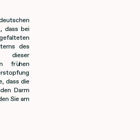
deutschen
, dass bei
gefalteten
ystems des
n dieser
en frühen
erstopfung
, dass die
e den Darm
den Sie am