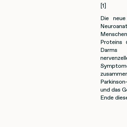
[1]
Die neue
Neuroanat
Menschen 
Proteins 
Darms v
nervenze
Symptomen
zusammen.
Parkinson
und das G
Ende diese