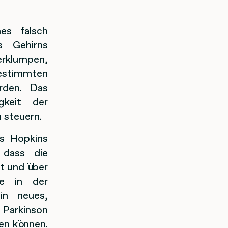
es falsch
s Gehirns
erklumpen,
stimmten
rden. Das
gkeit der
 steuern.
s Hopkins
 dass die
t und über
e in der
ein neues,
 Parkinson
en können.