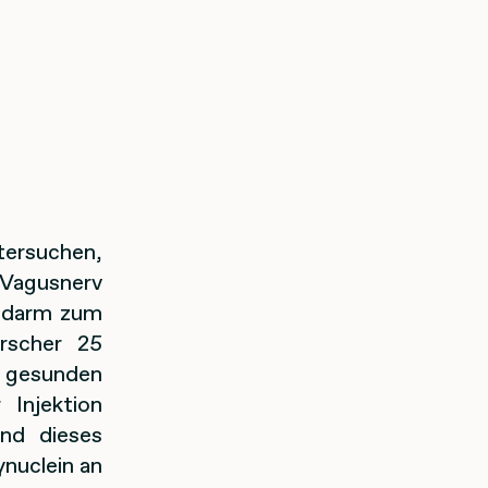
tersuchen,
 Vagusnerv
nndarm zum
orscher 25
n gesunden
Injektion
end dieses
nuclein an