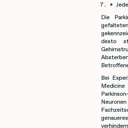
Jede
Die Park
gefaltet
gekennzei
desto s
Gehirnst
Absterbe
Betroffen
Bei Expe
Medicine
Parkinson
Neurone
Fachzeits
genaueres
verhinder