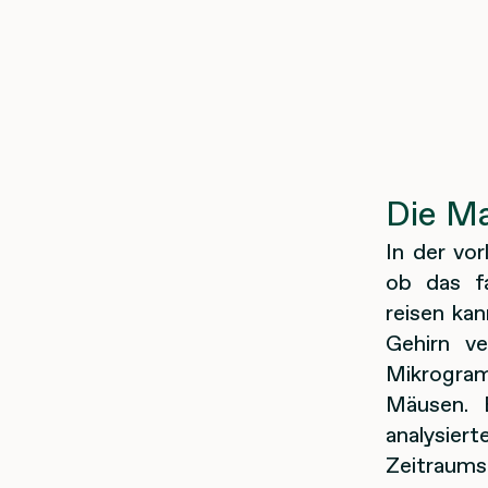
Die M
In der vo
ob das fa
reisen ka
Gehirn ve
Mikrogram
Mäusen. 
analysier
Zeitraums