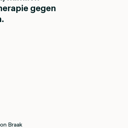
herapie gegen
.
von Braak