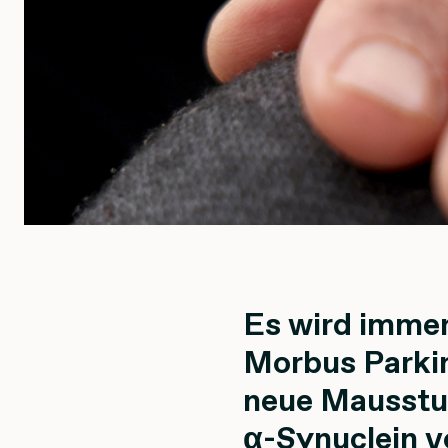
Es wird immer
Morbus Parkin
neue Mausstud
α-Synuclein v