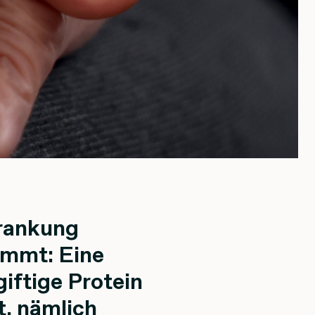
krankung
immt: Eine
iftige Protein
t, nämlich