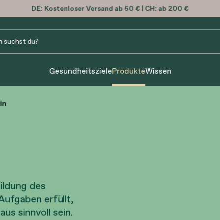
DE:
Kostenloser
Versand ab 50 € | CH: ab 200 €
Spare mit den neuen
Bonusan-Paketen
Gesundheitsziele
Produkte
Wissen
in
ildung des
ufgaben erfüllt,
s sinnvoll sein.