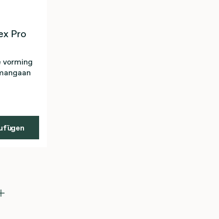
ex Pro
e vorming
j mangaan
ufügen